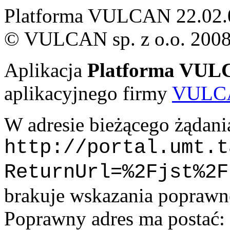
Platforma VULCAN 22.02.
© VULCAN sp. z o.o. 200
Aplikacja
Platforma VU
aplikacyjnego firmy
VULCA
W adresie bieżącego żądani
http://portal.umt.t
ReturnUrl=%2Fjst%2F
brakuje wskazania popraw
Poprawny adres ma postać: