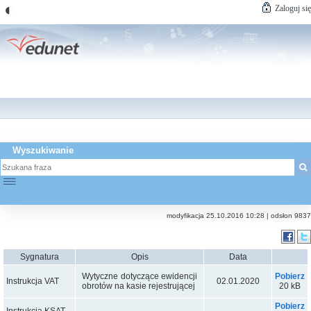
◐
Zaloguj się
Wyszukiwanie
☰
modyfikacja 25.10.2016 10:28 | odsłon 9837
Sygnatura
Opis
Data
Pobierz
Wytyczne dotyczące ewidencji
Instrukcja VAT
02.01.2020
20 kB
obrotów na kasie rejestrującej
Pobierz